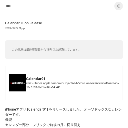
switch color theme
Calendar01 on Release.
2009-08-29
/App
この記事は最終更新日から16年以上経過しています。
Calendar01
itms://itunes.apple.com/WebObjects/MZStore.woa/wa/viewSoftware?id=
327752867&mt=8&s=143441
iPhoneアプリ [Calendar01] をリリースしました。 オーソドックスなカレン
ダーです。
機能
カレンダー部分、フリックで前後の月に切り替え