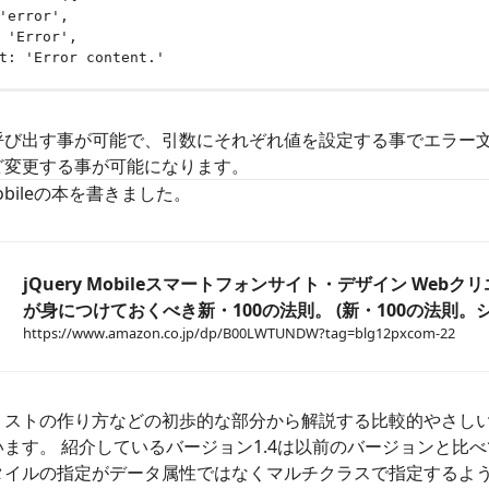
'error'
,
'Error'
,
t
:
'Error content.'
呼び出す事が可能で、引数にそれぞれ値を設定する事でエラー
ど変更する事が可能になります。
 Mobileの本を書きました。
jQuery Mobileスマートフォンサイト・デザイン Webク
が身につけておくべき新・100の法則。 (新・100の法則。
https://www.amazon.co.jp/dp/B00LWTUNDW?tag=blg12pxcom-22
リストの作り方などの初歩的な部分から解説する比較的やさし
ます。 紹介しているバージョン1.4は以前のバージョンと比
タイルの指定がデータ属性ではなくマルチクラスで指定するよ