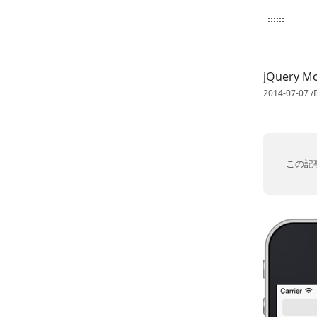
2px.com
jQuery Mo
2014-07-07
/
この記