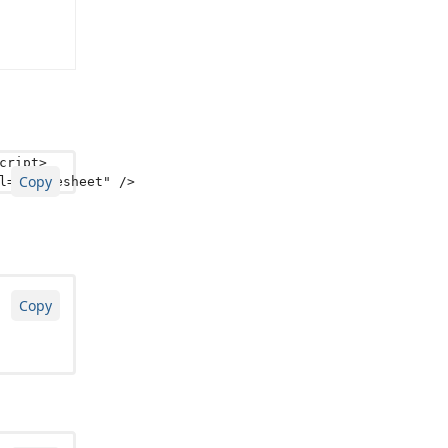
cript
>
Copy
l
=
"stylesheet"
/>
Copy