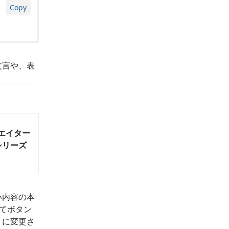
Copy
文言や、表
リエイター
シリーズ
い内容の本
べてボタン
うに変更さ