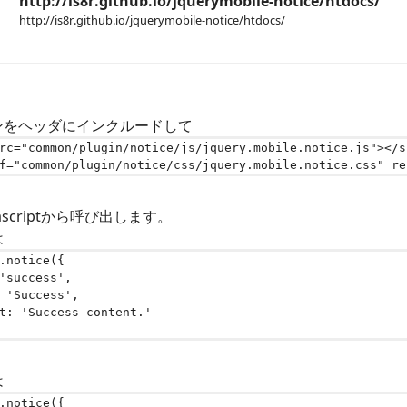
http://is8r.github.io/jquerymobile-notice/htdocs/
http://is8r.github.io/jquerymobile-notice/htdocs/
ンをヘッダにインクルードして
rc
=
"common/plugin/notice/js/jquery.mobile.notice.js"
></
s
f
=
"common/plugin/notice/css/jquery.mobile.notice.css"
re
ascriptから呼び出します。
は
.
notice
({
'success'
,
'Success'
,
t
:
'Success content.'
は
.
notice
({