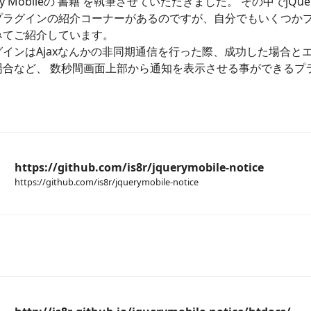
y Mobileの
書籍
を執筆させていただきました。 その中でjQuery 
プラグインの紹介コーナーがあるのですが、自分でもいくつか
みてご紹介しています。
インはAjaxなんかの非同期通信を行った際、成功した場合と
場合など、 数秒間画面上部から通知を表示させる事ができるプ
。
リ
https://github.com/is8r/jquerymobile-notice
https://github.com/is8r/jquerymobile-notice