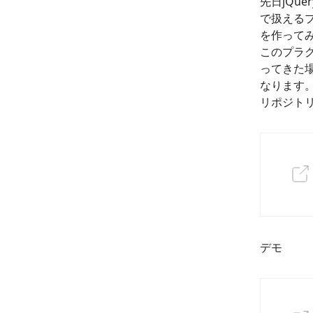
先日jQuer
で扱える
を作って
このプラグ
ってきた
なります
リポジト
デモ