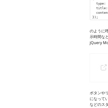
type
:
title
:
conten
});
のように
示時間な
jQuery
ボタンや
になってい
などのス