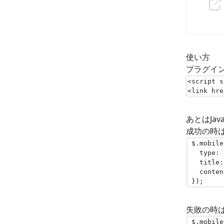
使い方
プラグイ
<
script
s
<
link
hre
あとはJav
成功の時
$
.
mobile
type
:
title
:
conten
});
失敗の時
$
.
mobile