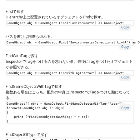
Findで探す
Hierarchy上に配置されているオブジェクトをFindで探す。
GameObject
obj
=
GameObject
.
Find
(
"Environments"
)
as
GameObject
;
Copy
パスを書けば階層も辿れる。
GameObject
obj
=
GameObject
.
Find
(
"Environments/Directional Light"
)
as
G
Copy
FindWithTagで探す
InspectorでTagをつけるのを忘れない事。最後にTagをつけたオブジェクト
が参照できる。
GameObject
obj
=
GameObject
.
FindWithTag
(
"Actor"
)
as
GameObject
;
Copy
FindGameObjectsWithTagで探す
複数ある場合はこっち。配列の中身はInspectorでTagをつけた順になって
る。
GameObject
[]
objs
=
GameObject
.
FindGameObjectsWithTag
(
"Actor"
);
Copy
foreach
(
GameObject
obj
in
objs
)
{
print
(
"FindGameObjectsWithTag: "
+
obj
);
}
FindObjectOfTypeで探す