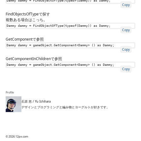
Dammy
dammy
=
FindObjectOfType
(
typeof
(
Dammy
))
as
Dammy
;
Copy
FindObjectsOfTypeで探す
複数ある場合はこっち。
Dammy
dammy
=
FindObjectOfType
(
typeof
(
Dammy
))
as
Dammy
;
Copy
GetComponentで参照
Dammy
dammy
=
gameObject
.
GetComponent
<
Dammy
>
()
as
Dammy
;
Copy
GetComponentInChildrenで参照
Dammy
dammy
=
gameObject
.
GetComponent
<
Dammy
>
()
as
Dammy
;
Copy
Profile
石原 悠 / Yu Ishihara
デザインとプログラミングと編み物とヨーグルトが好きです。
© 2026 12px.com