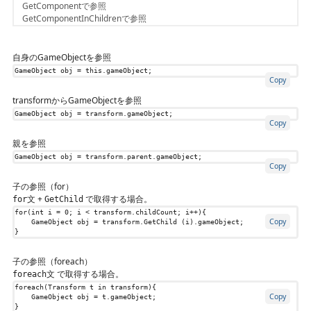
GetComponentで参照
GetComponentInChildrenで参照
自身のGameObjectを参照
GameObject
obj
=
this
.
gameObject
;
Copy
transformからGameObjectを参照
GameObject
obj
=
transform
.
gameObject
;
Copy
親を参照
GameObject
obj
=
transform
.
parent
.
gameObject
;
Copy
子の参照（for）
+
で取得する場合。
for文
GetChild
for
(
int
i
=
0
;
i
<
transform
.
childCount
;
i
++){
Copy
GameObject
obj
=
transform
.
GetChild
(
i
).
gameObject
;
}
子の参照（foreach）
で取得する場合。
foreach文
foreach
(
Transform
t
in
transform
){
Copy
GameObject
obj
=
t
.
gameObject
;
}