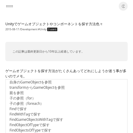
switch color theme
Unityでゲームオブジェクトやコンポーネントを探す方法色々
2015-08-17
/Development
#Unity
3 users
この記事は最終更新日から10年以上経過しています。
ゲームオブジェクトを探す方法がたくさんあってどれにしようか迷う事が多
いのでメモ。
自身のGameObjectを参照
transformからGameObjectを参照
親を参照
子の参照（for）
子の参照（foreach）
Findで探す
FindWithTagで探す
FindGameObjectsWithTagで探す
FindObjectOfTypeで探す
FindObjectsOfTypeで探す