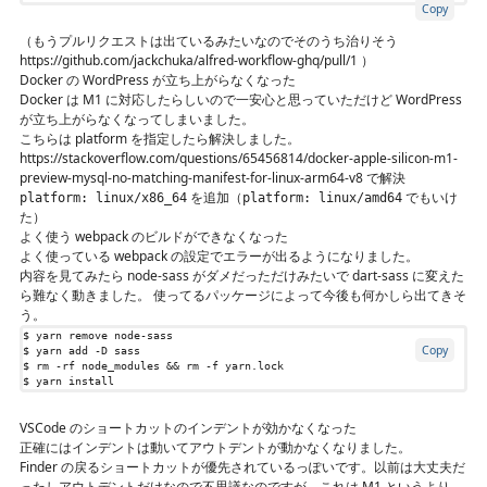
Copy
（もうプルリクエストは出ているみたいなのでそのうち治りそう
https://github.com/jackchuka/alfred-workflow-ghq/pull/1
）
Docker の WordPress が立ち上がらなくなった
Docker は M1 に対応したらしいので一安心と思っていただけど WordPress
が立ち上がらなくなってしまいました。
こちらは platform を指定したら解決しました。
https://stackoverflow.com/questions/65456814/docker-apple-silicon-m1-
preview-mysql-no-matching-manifest-for-linux-arm64-v8
で解決
を追加（
でもいけ
platform: linux/x86_64
platform: linux/amd64
た）
よく使う webpack のビルドができなくなった
よく使っている webpack の設定でエラーが出るようになりました。
内容を見てみたら node-sass がダメだっただけみたいで dart-sass に変えた
ら難なく動きました。 使ってるパッケージによって今後も何かしら出てきそ
う。
Copy
$ rm -rf node_modules 
&&
$ yarn install
VSCode のショートカットのインデントが効かなくなった
正確にはインデントは動いてアウトデントが動かなくなりました。
Finder の戻るショートカットが優先されているっぽいです。以前は大丈夫だ
ったしアウトデントだけなので不思議なのですが、これは M1 というより