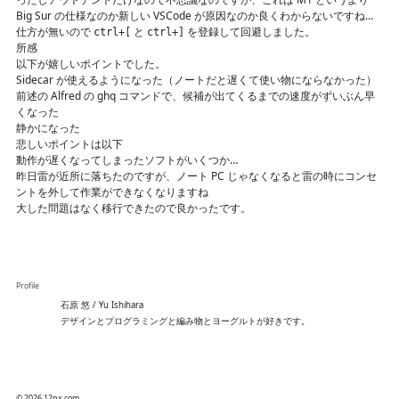
Big Sur の仕様なのか新しい VSCode が原因なのか良くわからないですね…
仕方が無いので
と
を登録して回避しました。
ctrl+[
ctrl+]
所感
以下が嬉しいポイントでした。
Sidecar が使えるようになった（ノートだと遅くて使い物にならなかった）
前述の Alfred の ghq コマンドで、候補が出てくるまでの速度がずいぶん早
くなった
静かになった
悲しいポイントは以下
動作が遅くなってしまったソフトがいくつか…
昨日雷が近所に落ちたのですが、ノート PC じゃなくなると雷の時にコンセ
ントを外して作業ができなくなりますね
大した問題はなく移行できたので良かったです。
Profile
石原 悠 / Yu Ishihara
デザインとプログラミングと編み物とヨーグルトが好きです。
© 2026 12px.com