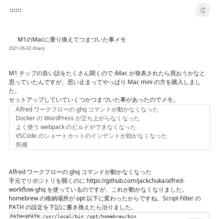
switch color theme
M1のMacに乗り換えてつまづいた事メモ
🍎
2021-05-02
/Diary
M1 チップの良い話をたくさん聞くので iMac が発表されたら買おうかなと
思っていたんですが、思い止まってやっぱり Mac mini の方を購入しまし
た。
セットアップしていていくつかつまづいた事があったのでメモ。
Alfred ワークフローの ghq コマンドが動かなくなった
Docker の WordPress が立ち上がらなくなった
よく使う webpack のビルドができなくなった
VSCode のショートカットのインデントが効かなくなった
所感
Alfred ワークフローの ghq コマンドが動かなくなった
手元でリポジトリを開くのに
https://github.com/jackchuka/alfred-
workflow-ghq
を使っているのですが、これが動かなくなりました。
homebrew の格納場所が opt 以下に変わったからですね。Script Filter の
PATH の設定を下記に書き換えたら治りました。
PATH
=
$PATH
:/usr/local/bin:/opt/homebrew/bin