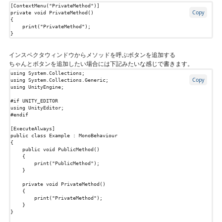
[ContextMenu("PrivateMethod")]
Copy
private
void
PrivateMethod
()
{
print
(
"PrivateMethod"
);
}
インスペクタウィンドウからメソッドを呼ぶボタンを追加する
ちゃんとボタンを追加したい場合には下記みたいな感じで書きます。
using
System.Collections
;
Copy
using
System.Collections.Generic
;
using
UnityEngine
;
#if
UNITY_EDITOR
using
UnityEditor
;
#endif
[ExecuteAlways]
public
class
Example
:
MonoBehaviour
{
public
void
PublicMethod
()
{
print
(
"PublicMethod"
);
}
private
void
PrivateMethod
()
{
print
(
"PrivateMethod"
);
}
}