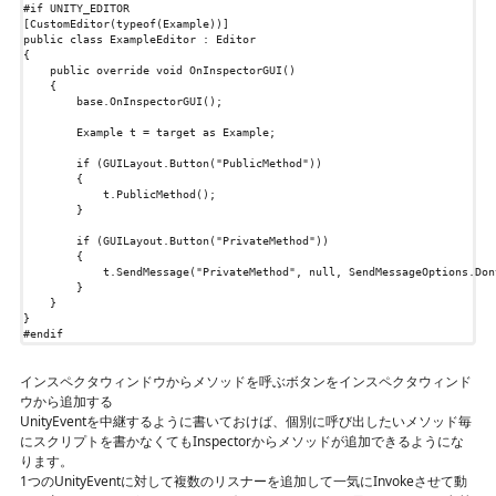
#if
UNITY_EDITOR
[CustomEditor(typeof(Example))]
public
class
ExampleEditor
:
Editor
{
public
override
void
OnInspectorGUI
()
{
base
.
OnInspectorGUI
();
Example
t
=
target
as
Example
;
if
(
GUILayout
.
Button
(
"PublicMethod"
))
{
t
.
PublicMethod
();
}
if
(
GUILayout
.
Button
(
"PrivateMethod"
))
{
t
.
SendMessage
(
"PrivateMethod"
,
null
,
SendMessageOptions
.
Don
}
}
}
#endif
インスペクタウィンドウからメソッドを呼ぶボタンをインスペクタウィンド
ウから追加する
UnityEventを中継するように書いておけば、個別に呼び出したいメソッド毎
にスクリプトを書かなくてもInspectorからメソッドが追加できるようにな
ります。
1つのUnityEventに対して複数のリスナーを追加して一気にInvokeさせて動