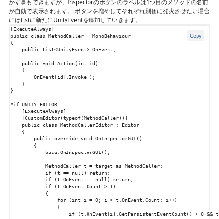
かす事もできますが、Inspectorのボタンのラベルは1つ目のメソッドの名前
が自動で表示されます。 ボタンを増やしてそれぞれ別個に発火させたい場合
にはListに新たにUnityEventを追加していきます。
[ExecuteAlways]
Copy
public
class
MethodCaller
:
MonoBehaviour
{
public
List
<
UnityEvent
>
OnEvent
;
public
void
Action
(
int
id
)
{
OnEvent
[
id
].
Invoke
();
}
}
#if
UNITY_EDITOR
    [ExecuteAlways]
    [CustomEditor(typeof(MethodCaller))]
public
class
MethodCallerEditor
:
Editor
{
public
override
void
OnInspectorGUI
()
{
base
.
OnInspectorGUI
();
MethodCaller
t
=
target
as
MethodCaller
;
if
(
t
==
null
)
return
;
if
(
t
.
OnEvent
==
null
)
return
;
if
(
t
.
OnEvent
.
Count
>
1
)
{
for
(
int
i
=
0
;
i
<
t
.
OnEvent
.
Count
;
i
++)
{
if
(
t
.
OnEvent
[
i
].
GetPersistentEventCount
()
>
0
&&
t