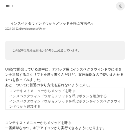
switch color theme
インスペクタウィンドウからメソッドを呼ぶ方法色々
🦄
2021-05-22
/Development
#Unity
この記事は最終更新日から5年以上経過しています。
Unityで開発している途中に、デバッグ用にインスペクタウィンドウにボタ
ンを追加するスクリプトを度々書くんだけど、案外面倒なので使いまわせる
やつを作ってみました。
あと、ついでに普通のやり方法も忘れないようにメモ。
コンテキストメニューからメソッドを呼ぶ
インスペクタウィンドウからメソッドを呼ぶボタンを追加する
インスペクタウィンドウからメソッドを呼ぶボタンをインスペクタウィ
ンドウから追加する
コンテキストメニューからメソッドを呼ぶ
一番簡単なやつ。ギアアイコンから実行できるようになります。