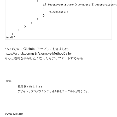
{
if
(
GUILayout
.
Button
(
t
.
OnEvent
[
i
].
GetPersistent
{
t
.
Action
(
i
);
}
}
}
}
}
}
#endif
ついでなのでGitHubにアップしておきました。
https://github.com/is8r/example-MethodCaller
もっと複雑な事がしたくなったらアップデートするかも…
Profile
石原 悠 / Yu Ishihara
デザインとプログラミングと編み物とヨーグルトが好きです。
© 2026 12px.com