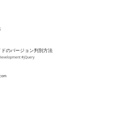
switch color theme
事
イドのバージョン判別方法
Development
#jQuery
.com