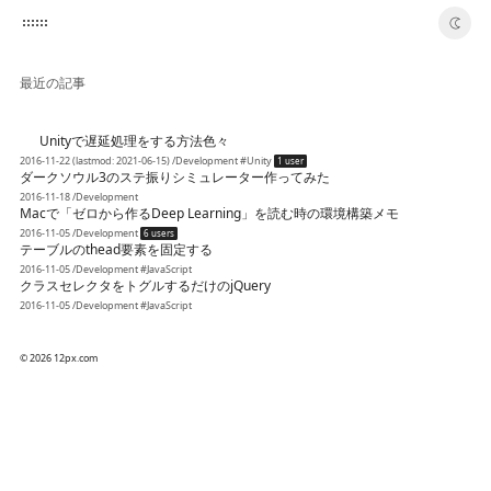
switch color theme
最近の記事
Unityで遅延処理をする方法色々
😴
2016-11-22
(lastmod: 2021-06-15)
/Development
#Unity
1 user
ダークソウル3のステ振りシミュレーター作ってみた
2016-11-18
/Development
Macで「ゼロから作るDeep Learning」を読む時の環境構築メモ
2016-11-05
/Development
6 users
テーブルのthead要素を固定する
2016-11-05
/Development
#JavaScript
クラスセレクタをトグルするだけのjQuery
2016-11-05
/Development
#JavaScript
© 2026 12px.com