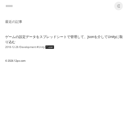
switch color theme
最近の記事
ゲームの設定データをスプレッドシートで管理して、Jsonを介してUnityに取
り込む
2018-12-28
/Development
#Unity
1 user
© 2026 12px.com